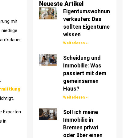
Neueste Artikel
Eigentumswohnung
verkaufen: Das
hrung mit
sollten Eigentümer
 niedrige
wissen
kaufsdauer
Weiterlesen »
Scheidung und
Immobilie: Was
passiert mit dem
,
gemeinsamen
Haus?
rmittlung
Weiterlesen »
chtigt.
Soll ich meine
le Experten
Immobilie in
s in
Bremen privat
oder über einen