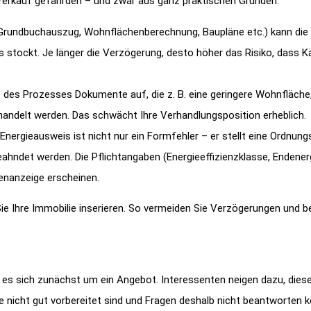
erkauf gefährden – und zwar aus ganz praktischen Gründen:
(Grundbuchauszug, Wohnflächenberechnung, Baupläne etc.) kann die
s stockt. Je länger die Verzögerung, desto höher das Risiko, dass K
des Prozesses Dokumente auf, die z. B. eine geringere Wohnfläche
handelt werden. Das schwächt Ihre Verhandlungsposition erheblich.
nergieausweis ist nicht nur ein Formfehler – er stellt eine Ordnungs
ahndet werden. Die Pflichtangaben (Energieeffizienzklasse, Endener
ienanzeige erscheinen.
ie Ihre Immobilie inserieren. So vermeiden Sie Verzögerungen und b
 es sich zunächst um ein Angebot. Interessenten neigen dazu, dies
ie nicht gut vorbereitet sind und Fragen deshalb nicht beantworten 