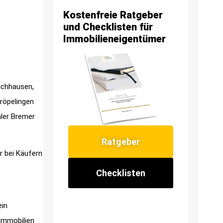
Kostenfreie Ratgeber
und Checklisten für
Immobilieneigentümer
achhausen,
Gröpelingen
aler Bremer
Ratgeber
r bei Käufern
Checklisten
ein
 Immobilien