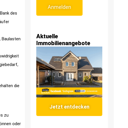
Anmelden
 Bank des
äufer
Aktuelle
, Baulasten
Immobilienangebote
widrigkeit
giebedarf,
ehalten die
Jetzt entdecken
es zu
können oder