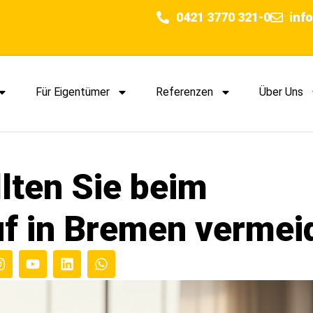
0421 3770 321-0
inf
Für Eigentümer
Referenzen
Über Uns
llten Sie beim
f in Bremen vermei