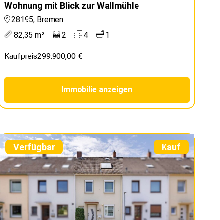
Wohnung mit Blick zur Wallmühle
28195, Bremen
82,35 m²
2
4
1
Kaufpreis
299.900,00 €
Immobilie anzeigen
Verfügbar
Kauf