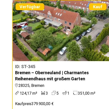
Verfügbar
Kauf
ID: ST-345
Bremen – Oberneuland | Charmantes
Reihenendhaus mit großem Garten
28325, Bremen
124,17 m²
3
5
1
351,00 m²
Kaufpreis
379.900,00 €