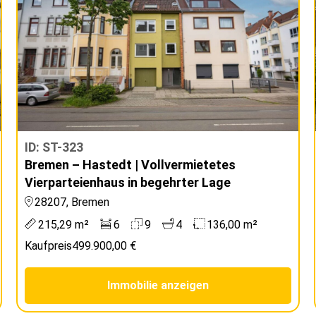
ID: ST-323
Bremen – Hastedt | Vollvermietetes
Vierparteienhaus in begehrter Lage
28207, Bremen
215,29 m²
6
9
4
136,00 m²
Kaufpreis
499.900,00 €
Immobilie anzeigen