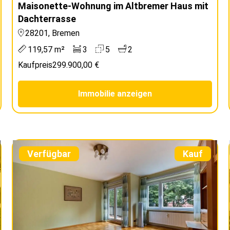
Maisonette-Wohnung im Altbremer Haus mit
Dachterrasse
28201, Bremen
119,57 m²
3
5
2
Kaufpreis
299.900,00 €
Immobilie anzeigen
Verfügbar
Kauf