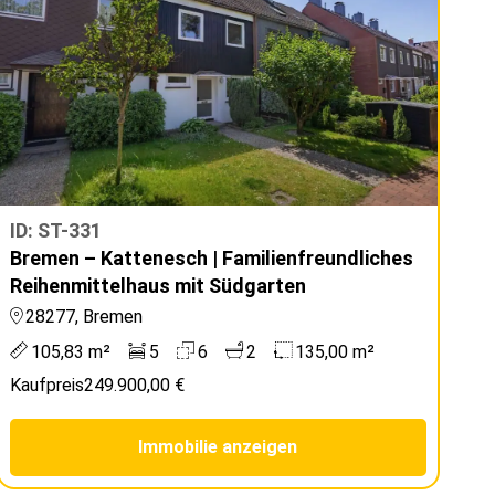
ID: ST-331
Bremen – Kattenesch | Familienfreundliches
Reihenmittelhaus mit Südgarten
28277, Bremen
105,83 m²
5
6
2
135,00 m²
Kaufpreis
249.900,00 €
Immobilie anzeigen