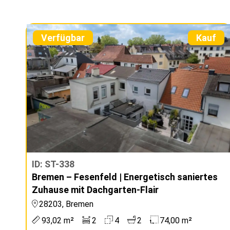
Verfügbar
Kauf
ID: ST-338
Bremen – Fesenfeld | Energetisch saniertes
Zuhause mit Dachgarten-Flair
28203, Bremen
93,02 m²
2
4
2
74,00 m²