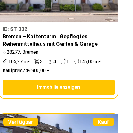
ID: ST-332
Bremen – Kattenturm | Gepflegtes
Reihenmittelhaus mit Garten & Garage
28277, Bremen
105,27 m²
3
4
1
145,00 m²
Kaufpreis
249.900,00 €
Immobilie anzeigen
Verfügbar
Kauf