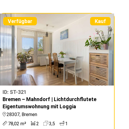
Verfügbar
Kauf
ID: ST-321
Bremen – Mahndorf | Lichtdurchflutete
Eigentumswohnung mit Loggia
28307, Bremen
78,02 m²
2
3,5
1