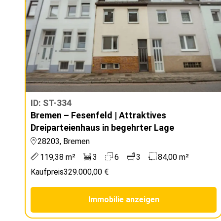
ID: ST-334
Bremen – Fesenfeld | Attraktives
Dreiparteienhaus in begehrter Lage
28203, Bremen
119,38 m²
3
6
3
84,00 m²
Kaufpreis
329.000,00 €
Immobilie anzeigen