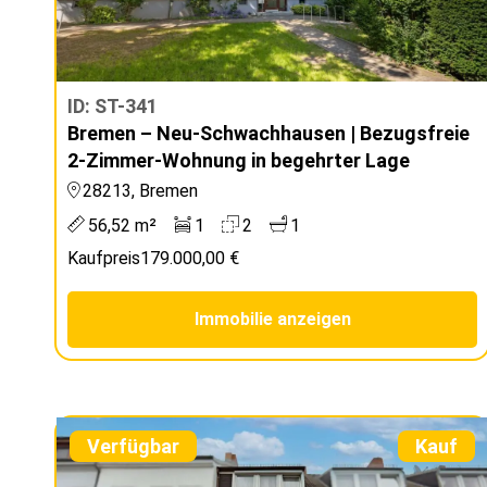
ID: ST-341
Bremen – Neu-Schwachhausen | Bezugsfreie
2-Zimmer-Wohnung in begehrter Lage
28213, Bremen
56,52 m²
1
2
1
Kaufpreis
179.000,00 €
Immobilie anzeigen
Verfügbar
Kauf