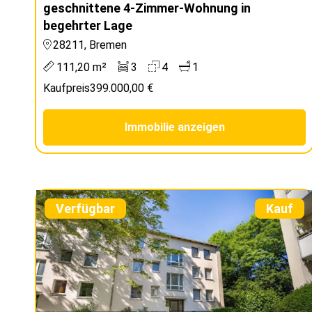
geschnittene 4-Zimmer-Wohnung in
begehrter Lage
28211, Bremen
111,20 m²
3
4
1
Kaufpreis
399.000,00 €
Immobilie anzeigen
Verfügbar
Kauf