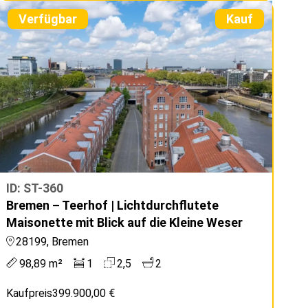
Verfügbar
Kauf
ID: ST-360
Bremen – Teerhof | Lichtdurchflutete
Maisonette mit Blick auf die Kleine Weser
28199, Bremen
98,89 m²
1
2,5
2
Kaufpreis
399.900,00 €