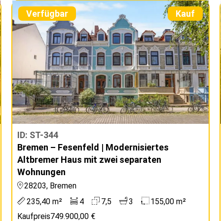
Verfügbar
Kauf
ID: ST-344
Bremen – Fesenfeld | Modernisiertes
Altbremer Haus mit zwei separaten
Wohnungen
28203, Bremen
235,40 m²
4
7,5
3
155,00 m²
Kaufpreis
749.900,00 €