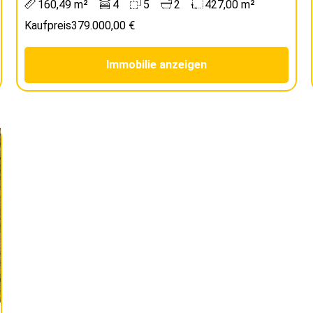
160,49 m²
4
5
2
427,00 m²
Kaufpreis
379.000,00 €
Immobilie anzeigen