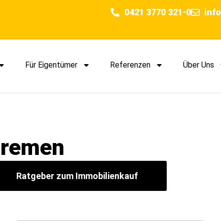
0421 3770 321-0
inf
Für Eigentümer
Referenzen
Über Uns
Bremen
Ratgeber zum Immobilienkauf