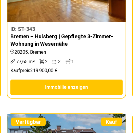
ID: ST-343
Bremen – Hulsberg | Gepflegte 3-Zimmer-
Wohnung in Wesernähe
28205, Bremen
77,65 m²
2
3
1
Kaufpreis
219.900,00 €
Immobilie anzeigen
Verfügbar
Kauf