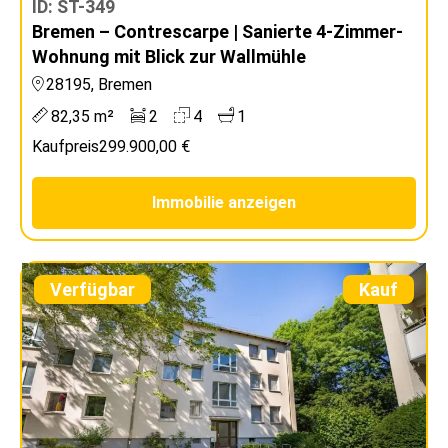
ID: ST-349
Bremen – Contrescarpe | Sanierte 4-Zimmer-
Wohnung mit Blick zur Wallmühle
28195, Bremen
82,35 m²
2
4
1
Kaufpreis
299.900,00 €
Immobilie anzeigen
Verfügbar
Kauf