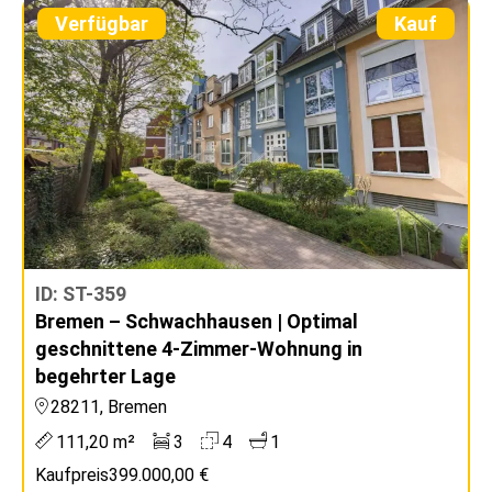
Verfügbar
Kauf
ID: ST-359
Bremen – Schwachhausen | Optimal
geschnittene 4-Zimmer-Wohnung in
begehrter Lage
28211, Bremen
111,20 m²
3
4
1
Kaufpreis
399.000,00 €