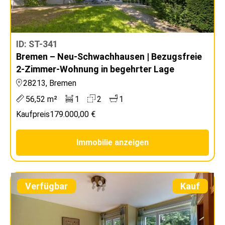
ID: ST-341
Bremen – Neu-Schwachhausen | Bezugsfreie
2-Zimmer-Wohnung in begehrter Lage
28213, Bremen
56,52 m²
1
2
1
Kaufpreis
179.000,00 €
Immobilie anzeigen
Verfügbar
Kauf