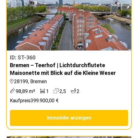
ID: ST-360
Bremen – Teerhof | Lichtdurchflutete
Maisonette mit Blick auf die Kleine Weser
28199, Bremen
98,89 m²
1
2,5
2
Kaufpreis
399.900,00 €
Immobilie anzeigen