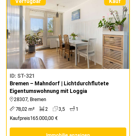
Verfügbar
Kauf
ID: ST-321
Bremen – Mahndorf | Lichtdurchflutete
Eigentumswohnung mit Loggia
28307, Bremen
78,02 m²
2
3,5
1
Kaufpreis
165.000,00 €
Immobilie anzeigen