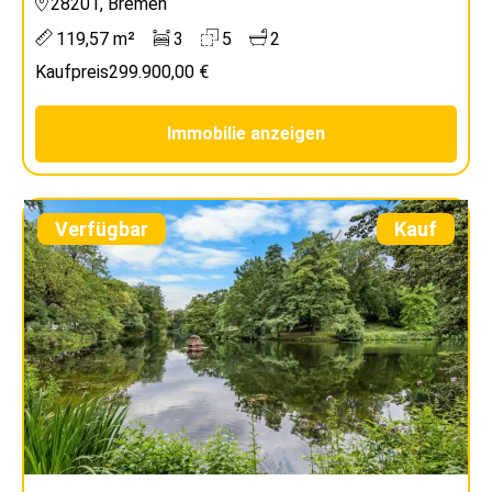
28201, Bremen
119,57 m²
3
5
2
Kaufpreis
299.900,00 €
Immobilie anzeigen
Verfügbar
Kauf