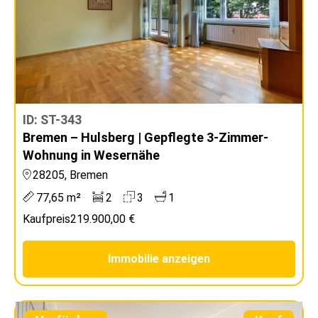
ID: ST-343
Bremen – Hulsberg | Gepflegte 3-Zimmer-
Wohnung in Wesernähe
28205, Bremen
77,65 m²
2
3
1
Kaufpreis
219.900,00 €
Immobilie anzeigen