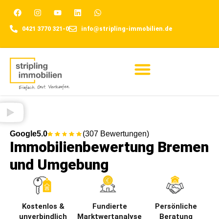
0421 3770 321-0
info@stripling-immobilien.de
Für Eigentümer
Google
5.0
(307 Bewertungen)
Immobilienbewertung Bremen
und Umgebung
Kostenlos &
Fundierte
Persönliche
unverbindlich
Marktwertanalyse
Beratung