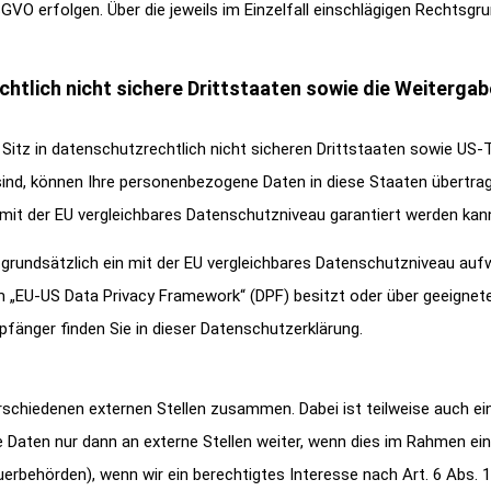
DSGVO erfolgen. Über die jeweils im Einzelfall einschlägigen Rechtsg
htlich nicht sichere Drittstaaten sowie die Weiterga
tz in datenschutzrechtlich nicht sicheren Drittstaaten sowie US-
 sind, können Ihre personenbezogene Daten in diese Staaten übertrag
 mit der EU vergleichbares Datenschutzniveau garantiert werden kan
t grundsätzlich ein mit der EU vergleichbares Datenschutzniveau auf
m „EU-US Data Privacy Framework“ (DPF) besitzt oder über geeignet
pfänger finden Sie in dieser Datenschutzerklärung.
rschiedenen externen Stellen zusammen. Dabei ist teilweise auch 
Daten nur dann an externe Stellen weiter, wenn dies im Rahmen einer
euerbehörden), wenn wir ein berechtigtes Interesse nach Art. 6 Abs.