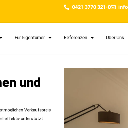
0421 3770 321-0
inf
Für Eigentümer
Referenzen
Über Uns
men und
estmöglichen Verkaufspreis
el effektiv unterstützt