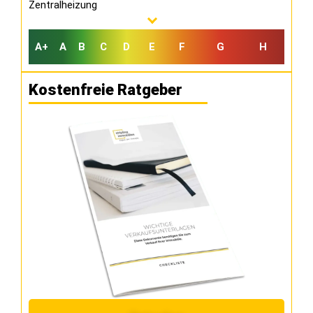
Zentralheizung
A+
A
B
C
D
E
F
G
H
Kostenfreie Ratgeber