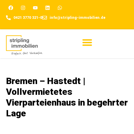
0421 3770 321-0
info@stripling-immobilien.de
Für Eigentümer
Bremen – Hastedt |
Vollvermietetes
Vierparteienhaus in begehrter
Lage