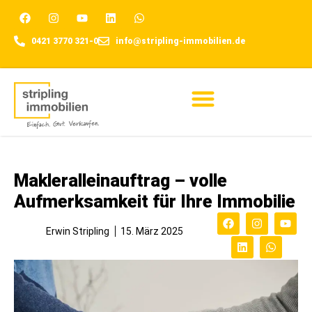
0421 3770 321-0
info@stripling-immobilien.de
Für Eigentümer
Makleralleinauftrag – volle
Aufmerksamkeit für Ihre Immobilie
Erwin Stripling
15. März 2025