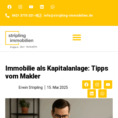
0421 3770 321-0
info@stripling-immobilien.de
Für Eigentümer
Immobilie als Kapitalanlage: Tipps
vom Makler
Erwin Stripling
15. Mai 2025