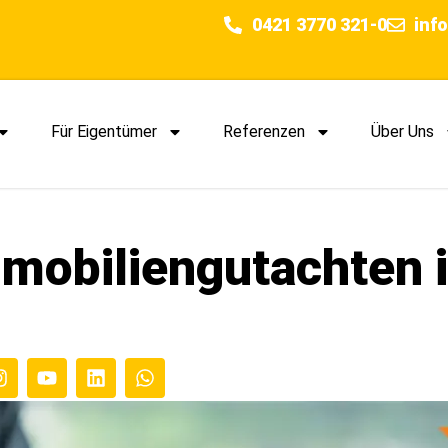
0421 3770 321-0
inf
Für Eigentümer
Referenzen
Über Uns
mmobiliengutachten 