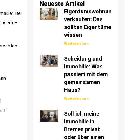
Neueste Artikel
Eigentumswohnung
makler. Bei
verkaufen: Das
äusern –
sollten Eigentümer
wissen
Weiterlesen »
erechten
Scheidung und
Immobilie: Was
passiert mit dem
enn
gemeinsamen
Haus?
Weiterlesen »
i
ist
Soll ich meine
Immobilie in
Bremen privat
oder über einen