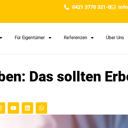
0421 3770 321-0
inf
Für Eigentümer
Referenzen
Über Uns
ben: Das sollten Er