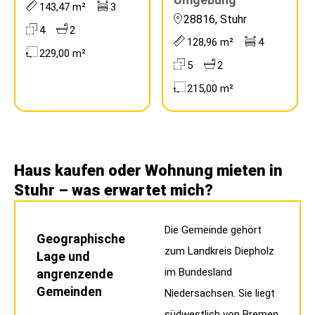
143,47 m²
3
28816, Stuhr
4
2
128,96 m²
4
229,00 m²
5
2
215,00 m²
Haus kaufen oder Wohnung mieten in
Stuhr – was erwartet mich?
Die Gemeinde gehört
Geographische
zum Landkreis Diepholz
Lage und
im Bundesland
angrenzende
Gemeinden
Niedersachsen. Sie liegt
südwestlich von Bremen