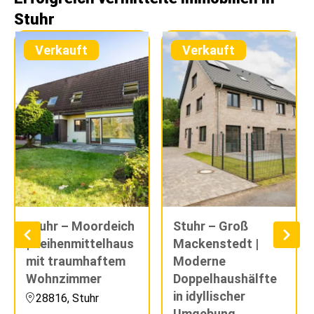
Stuhr
Verkauft
Verkauft
Stuhr – Moordeich
Stuhr – Groß
| Reihenmittelhaus
Mackenstedt |
mit traumhaftem
Moderne
Wohnzimmer
Doppelhaushälfte
in idyllischer
28816, Stuhr
Umgebung