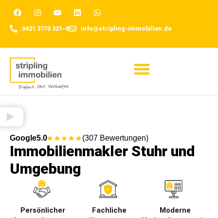
0421 3770 321-0
info@stripling-immobilien.de
Für Eigentümer
Google
5.0
(307 Bewertungen)
Immobilienmakler Stuhr und
Umgebung
Persönlicher
Fachliche
Moderne