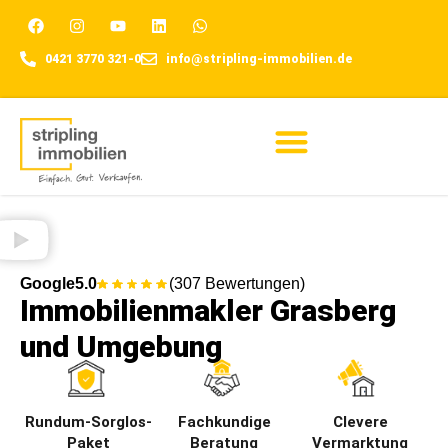
0421 3770 321-0
info@stripling-immobilien.de
Für Eigentümer
Google
5.0
(307 Bewertungen)
Immobilienmakler Grasberg
und Umgebung
Rundum-Sorglos-
Fachkundige
Clevere
Paket
Beratung
Vermarktung