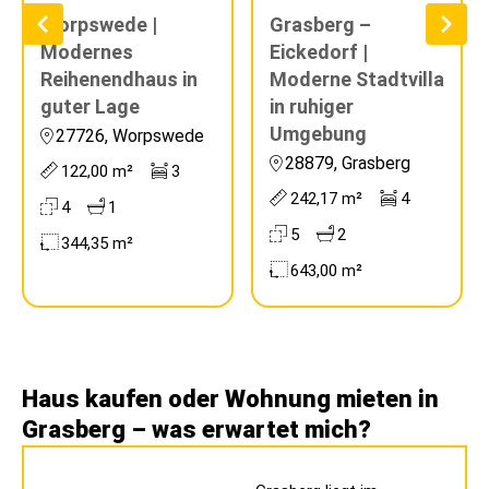
Worpswede |
Grasberg –
Modernes
Eickedorf |
Reihenendhaus in
Moderne Stadtvilla
guter Lage
in ruhiger
Umgebung
27726, Worpswede
28879, Grasberg
122,00 m²
3
242,17 m²
4
4
1
5
2
344,35 m²
643,00 m²
Haus kaufen oder Wohnung mieten in
Grasberg – was erwartet mich?