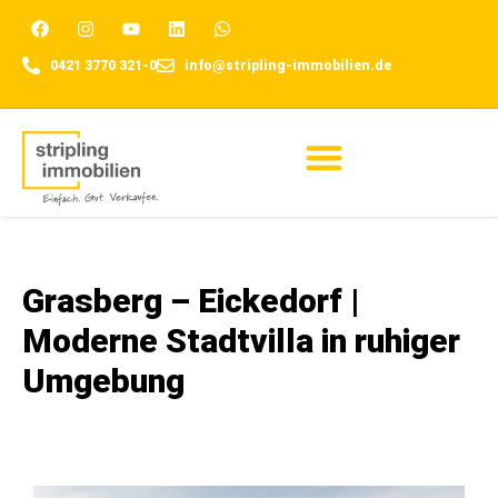
0421 3770 321-0
info@stripling-immobilien.de
Für Eigentümer
Grasberg – Eickedorf |
Moderne Stadtvilla in ruhiger
Umgebung