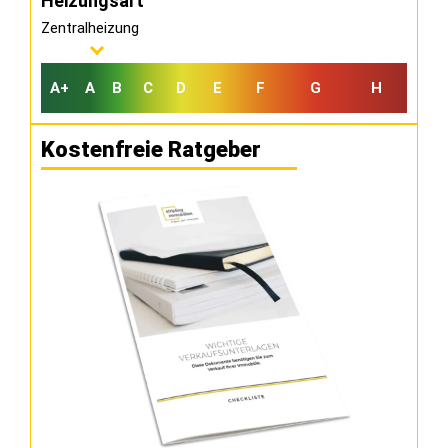
Heizungsart
Zentralheizung
A+
A
B
C
D
E
F
G
H
Kostenfreie Ratgeber