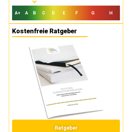
A+
A
B
C
D
E
F
G
H
Kostenfreie Ratgeber
Ratgeber