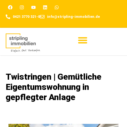
0421 3770 321-0
info@stripling-immobilien.de
Für Eigentümer
Twistringen | Gemütliche
Eigentumswohnung in
gepflegter Anlage