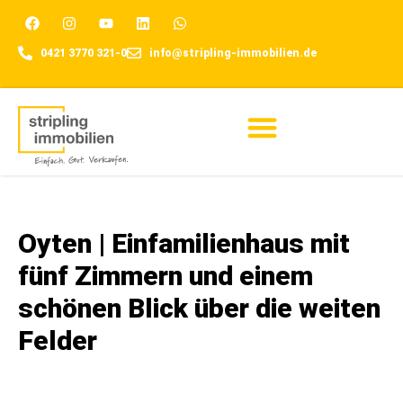
0421 3770 321-0
info@stripling-immobilien.de
Für Eigentümer
Oyten | Einfamilienhaus mit
fünf Zimmern und einem
schönen Blick über die weiten
Felder