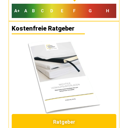
A+
A
B
C
D
E
F
G
H
Kostenfreie Ratgeber
Ratgeber