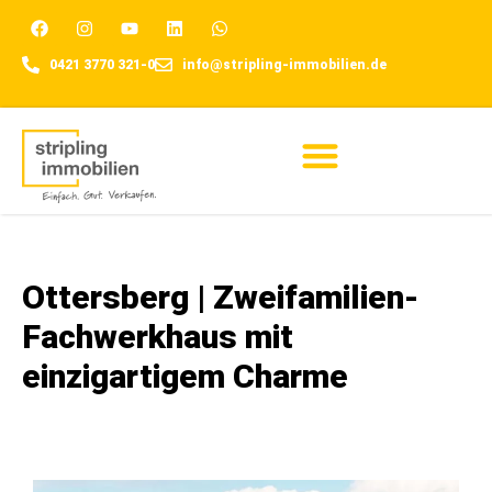
0421 3770 321-0
info@stripling-immobilien.de
Für Eigentümer
Ottersberg | Zweifamilien-
Fachwerkhaus mit
einzigartigem Charme