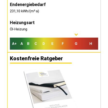
Endenergiebedarf
231,10 kWh/(m²·a)
Heizungsart
Öl-Heizung
A+
A
B
C
D
E
F
G
H
Kostenfreie Ratgeber