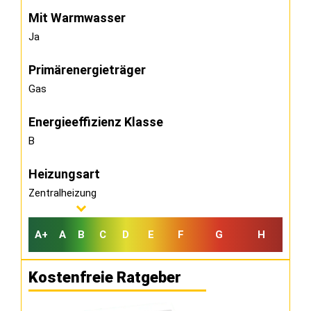
Mit Warmwasser
Ja
Primärenergieträger
Gas
Energieeffizienz Klasse
B
Heizungsart
Zentralheizung
A+
A
B
C
D
E
F
G
H
Kostenfreie Ratgeber