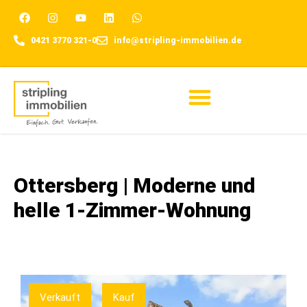
0421 3770 321-0
info@stripling-immobilien.de
Für Eigentümer
Ottersberg | Moderne und
helle 1-Zimmer-Wohnung
Verkauft
Kauf