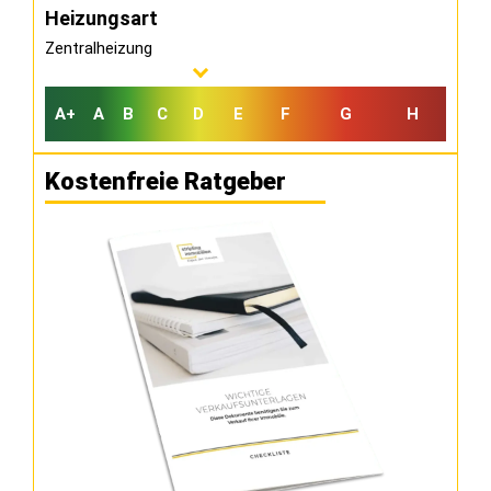
Heizungsart
Zentralheizung
A+
A
B
C
D
E
F
G
H
Kostenfreie Ratgeber