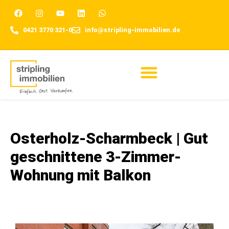
0421 3770 321-0
info@stripling-immobilien.de
Für Eigentümer
Osterholz-Scharmbeck | Gut
geschnittene 3-Zimmer-
Wohnung mit Balkon