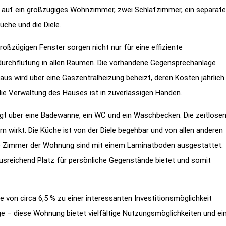
h auf ein großzügiges Wohnzimmer, zwei Schlafzimmer, ein separat
üche und die Diele.
großzügigen Fenster sorgen nicht nur für eine effiziente
rchflutung in allen Räumen. Die vorhandene Gegensprechanlage
s wird über eine Gaszentralheizung beheizt, deren Kosten jährlich
ie Verwaltung des Hauses ist in zuverlässigen Händen.
ügt über eine Badewanne, ein WC und ein Waschbecken. Die zeitlose
 wirkt. Die Küche ist von der Diele begehbar und von allen anderen
le Zimmer der Wohnung sind mit einem Laminatboden ausgestattet.
 ausreichend Platz für persönliche Gegenstände bietet und somit
e von circa 6,5 % zu einer interessanten Investitionsmöglichkeit
age – diese Wohnung bietet vielfältige Nutzungsmöglichkeiten und ei