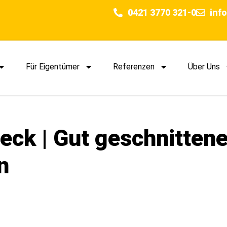
0421 3770 321-0
inf
Für Eigentümer
Referenzen
Über Uns
ck | Gut geschnitten
n