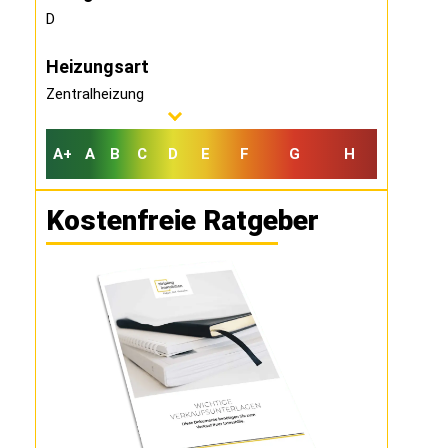
D
Heizungsart
Zentralheizung
A+
A
B
C
D
E
F
G
H
Kostenfreie Ratgeber