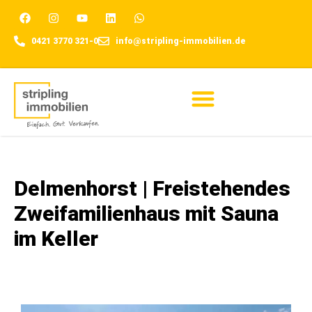
0421 3770 321-0
info@stripling-immobilien.de
Für Eigentümer
Delmenhorst | Freistehendes
Zweifamilienhaus mit Sauna
im Keller