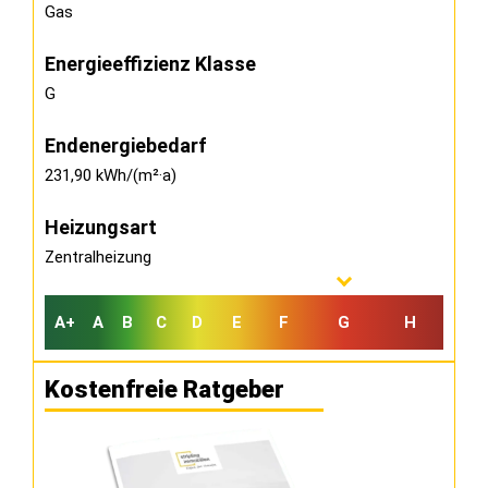
Gas
Energieeffizienz Klasse
G
Endenergiebedarf
231,90 kWh/(m²·a)
Heizungsart
Zentralheizung
A+
A
B
C
D
E
F
G
H
Kostenfreie Ratgeber