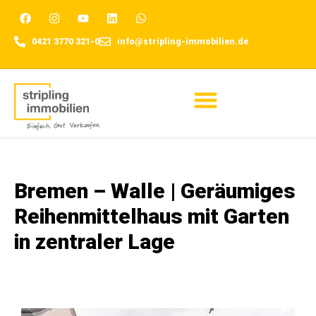
0421 3770 321-0
info@stripling-immobilien.de
Für Eigentümer
Bremen – Walle | Geräumiges
Reihenmittelhaus mit Garten
in zentraler Lage