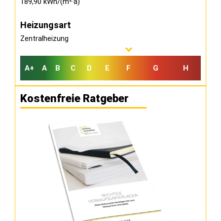
189,90 kWh/(m²·a)
Heizungsart
Zentralheizung
A+
A
B
C
D
E
F
G
H
Kostenfreie Ratgeber