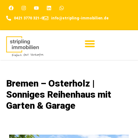
0421 3770 321-0
info@stripling-immobilien.de
Für Eigentümer
Bremen – Osterholz |
Sonniges Reihenhaus mit
Garten & Garage