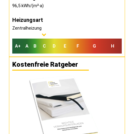
96,5 kWh/(m²·a)
Heizungsart
Zentralheizung
A+
A
B
C
D
E
F
G
H
Kostenfreie Ratgeber