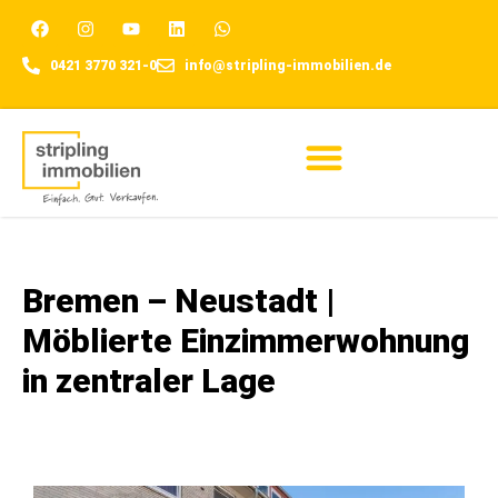
0421 3770 321-0
info@stripling-immobilien.de
Für Eigentümer
Bremen – Neustadt |
Möblierte Einzimmerwohnung
in zentraler Lage