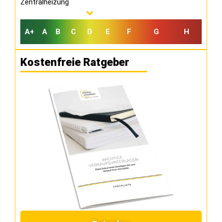
Zentralheizung
A+
A
B
C
D
E
F
G
H
Kostenfreie Ratgeber