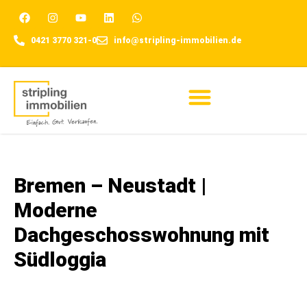
0421 3770 321-0
info@stripling-immobilien.de
Für Eigentümer
Bremen – Neustadt |
Moderne
Dachgeschosswohnung mit
Südloggia