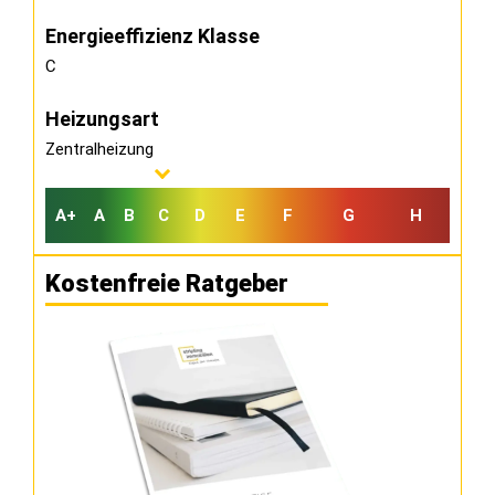
Energieeffizienz Klasse
C
Heizungsart
Zentralheizung
A+
A
B
C
D
E
F
G
H
Kostenfreie Ratgeber