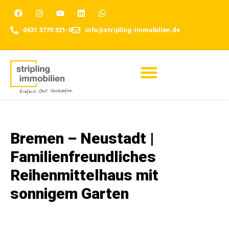
0421 3770 321-0
info@stripling-immobilien.de
Für Eigentümer
Bremen – Neustadt |
Familienfreundliches
Reihenmittelhaus mit
sonnigem Garten