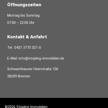
Öffnungszeiten
Montag bis Sonntag:
07:00 – 22:00 Uhr
Kontakt & Anfahrt
Tel.:
0421 3770 321-0
E-Mail:
info@stripling-immobilien.de
Schwachhauser Heerstraße 106
28209 Bremen
©2026 Stripling Immobilien