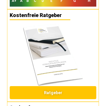
A+
A
B
C
D
E
F
G
H
Kostenfreie Ratgeber
Ratgeber