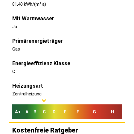
81,40 kWh/(m²·a)
Mit Warmwasser
Ja
Primärenergieträger
Gas
Energieeffizienz Klasse
C
Heizungsart
Zentralheizung
A+
A
B
C
D
E
F
G
H
Kostenfreie Ratgeber