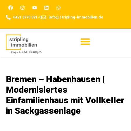
0421 3770 321-0
info@stripling-immobilien.de
Für Eigentümer
Bremen – Habenhausen |
Modernisiertes
Einfamilienhaus mit Vollkeller
in Sackgassenlage