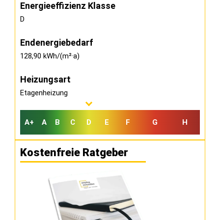
Energieeffizienz Klasse
D
Endenergiebedarf
128,90 kWh/(m²·a)
Heizungsart
Etagenheizung
A+
A
B
C
D
E
F
G
H
Kostenfreie Ratgeber