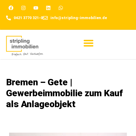
0421 3770 321-0
info@stripling-immobilien.de
Für Eigentümer
Bremen – Gete |
Gewerbeimmobilie zum Kauf
als Anlageobjekt