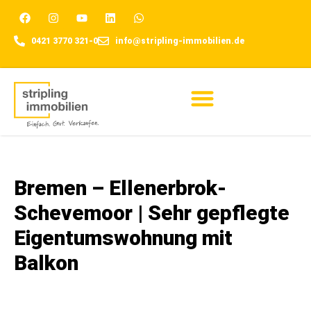
0421 3770 321-0
info@stripling-immobilien.de
Für Eigentümer
Bremen – Ellenerbrok-
Schevemoor | Sehr gepflegte
Eigentumswohnung mit
Balkon