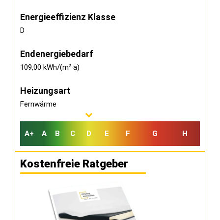
Energieeffizienz Klasse
D
Endenergiebedarf
109,00 kWh/(m²·a)
Heizungsart
Fernwärme
A+
A
B
C
D
E
F
G
H
Kostenfreie Ratgeber