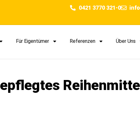
0421 3770 321-0
inf
Für Eigentümer
Referenzen
Über Uns
epflegtes Reihenmitte