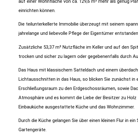
auf einer Wohnfläche von ca. 129,6 m² mehr als genug Plat
einrichten können.
Die teilunterkellerte Immobilie überzeugt mit seinem spa
jahrelange und liebevolle Pflege der Eigentümer entstanden 
Zusätzliche 53,37 m² Nutzfläche im Keller und auf den Spit
trocken und sicher zu lagern oder gegebenenfalls durch 
Das Haus mit klassischem Satteldach und einem überdachte
Lichtausschnitten in das Haus, so blicken Sie zunächst in e
Erschließungsraum zu den Erdgeschossräumen, sowie Dachg
Atmosphäre und es kommt die Liebe der Besitzer zu Holz z
Einbauküche ausgestattete Küche und das Wohnzimmer.
Durch die Küche gelangen Sie über einen kleinen Flur in ei
Gartengeräte.