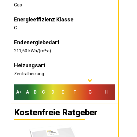
Gas
Energieeffizienz Klasse
G
Endenergiebedarf
211,60 kWh/(m²·a)
Heizungsart
Zentralheizung
A+
A
B
C
D
E
F
G
H
Kostenfreie Ratgeber