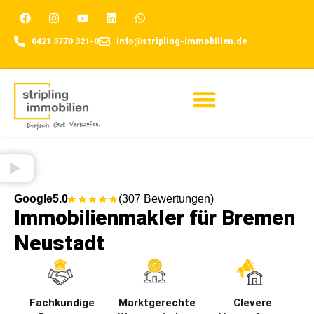
0421 3770 321-0
info@stripling-immobilien.de
Für Eigentümer
Google
5.0
(307 Bewertungen)
Immobilienmakler für Bremen
Neustadt​
Fachkundige
Marktgerechte
Clevere