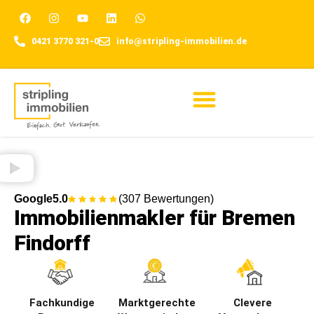
0421 3770 321-0
info@stripling-immobilien.de
Für Eigentümer
Google
5.0
(307 Bewertungen)
Immobilienmakler für Bremen
Findorff
Fachkundige
Marktgerechte
Clevere