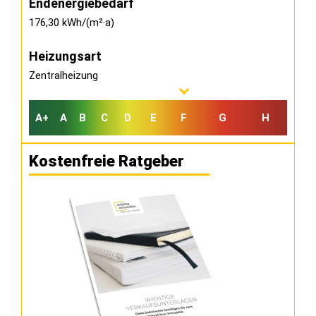
Endenergiebedarf
176,30 kWh/(m²·a)
Heizungsart
Zentralheizung
A+
A
B
C
D
E
F
G
H
Kostenfreie Ratgeber