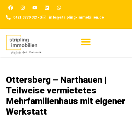
0421 3770 321-0
info@stripling-immobilien.de
Für Eigentümer
Ottersberg – Narthauen |
Teilweise vermietetes
Mehrfamilienhaus mit eigener
Werkstatt